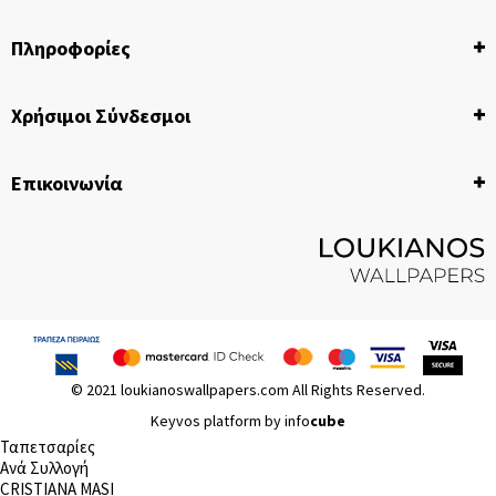
Πληροφορίες
Η Εταιρεία
Χρήσιμοι Σύνδεσμοι
Επικοινωνία
Τρόποι Πληρωμής
Επικοινωνία
Τρόποι Αποστολής
Όροι και Προϋποθέσεις
Ανατολής 12, Νέα Ιωνία - Αθήνα
Πολιτική Απορρήτου
+30 210 277 1112
Προσωπικά Δεδομένα
plagkasloukianos@gmail.com
© 2021 loukianoswallpapers.com All Rights Reserved.
Keyvos platform by info
cube
Ταπετσαρίες
Aνά Συλλογή
CRISTIANA MASI