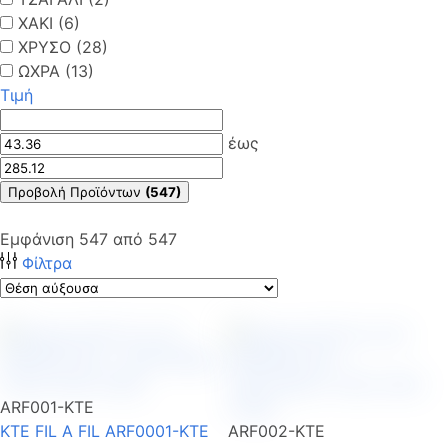
ΧΑΚΙ (6)
ΧΡΥΣΟ (28)
ΩΧΡΑ (13)
Τιμή
έως
Προβολή Προϊόντων
(547)
Εμφάνιση
547
από
547
Φίλτρα
ARF001-KTE
KTE FIL A FIL ARF0001-KTE
ARF002-KTE