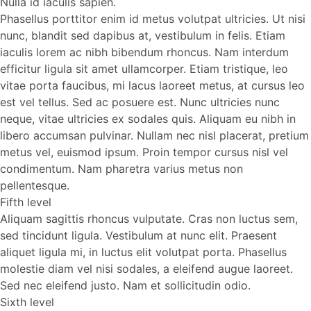
Nulla id iaculis sapien.
Phasellus porttitor enim id metus volutpat ultricies. Ut nisi
nunc, blandit sed dapibus at, vestibulum in felis. Etiam
iaculis lorem ac nibh bibendum rhoncus. Nam interdum
efficitur ligula sit amet ullamcorper. Etiam tristique, leo
vitae porta faucibus, mi lacus laoreet metus, at cursus leo
est vel tellus. Sed ac posuere est. Nunc ultricies nunc
neque, vitae ultricies ex sodales quis. Aliquam eu nibh in
libero accumsan pulvinar. Nullam nec nisl placerat, pretium
metus vel, euismod ipsum. Proin tempor cursus nisl vel
condimentum. Nam pharetra varius metus non
pellentesque.
Fifth level
Aliquam sagittis rhoncus vulputate. Cras non luctus sem,
sed tincidunt ligula. Vestibulum at nunc elit. Praesent
aliquet ligula mi, in luctus elit volutpat porta. Phasellus
molestie diam vel nisi sodales, a eleifend augue laoreet.
Sed nec eleifend justo. Nam et sollicitudin odio.
Sixth level