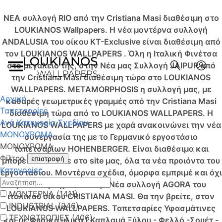
NEA συλλογή RIO από την Cristiana Masi διαθέσιμη στο
LOUKIANOS Wallpapers.
Η νέα μοντέρνα συλλογή
ANDALUSIA του οίκου KT-Exclusive είναι διαθέσιμη από
τον LOUKIANOS WALLPAPERS .
Όλη η Ιταλική Φινέτσα
στο μεγαλείο της, στην Νέα μας Συλλογή JAIPUR από
την Cristiana Masi διαθέσιμη τώρα στο LOUKIANOS
WALLPAPERS.
METAMORPHOSIS η συλλογή μας, με
Αρχική
καθαρές γεωμετρικές γραμμές από την Cristiana Masi
Ταπετσαρίες
διαθέσιμη τώρα από το LOUKIANOS WALLPAPERS.
Η
Ανά Κατηγορία Σχεδίου
LOUKIANOS WALLPAPERS με χαρά ανακοινώνει την νέα
ΜΟΝΟΧΡΩΜΑ
συνεργασία της με το Γερμανικό εργοστάσιο
ΜΟΝΟΧΡΩΜΑ
ταπετσαρίων HOHENBERGER. Είναι διαθέσιμα και
Φίλτρα
επιστροφή
μπορείτε να δείτε στο site μας, όλα τα νέα προιόντα του
Κατηγορίες
εργοστασίου.
Μοντέρνα σχέδια, όμορφα εμπριμέ και όχι
μόνο περιέχονται στην Νέα συλλογή AGORA του
ΜΟΝΤΕΡΝΑ (1411)
ιταλικού οίκου CRISTIANA MASI. Θα την βρείτε, στον
INDUSTRIAL (246)
LOUKIANOS WALLPAPERS.
Ταπετσαρίες Υφασμάτινες
ΤΕΧΝΟΤΡΟΠΙΕΣ (406)
και με Φυσικά υλικά ( Καπλαμά Ξύλου - Φελλό -Σουέτ -