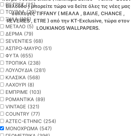
ΠΕΤΡΕΣ (25)
Βελούδο ) μπορείτε τώρα να δείτε όλες τις νέες μας
ΤΟΥΒΛΑ (29)
συλλογές TIFFANY ( ΜΕΑΛΑ , ΒΑΙΛΕ, CHANCE ,
ΞΥΛΑ (105)
REVERIES , ETRE ) από την KT-Exclusive, τώρα στον
ΜΕΤΑΛΟ (5)
LOUKIANOS WALLPAPERS.
ΔΕΡΜΑ (79)
SEVENTIES (68)
ΑΣΠΡΟ-ΜΑΥΡΟ (51)
ΦΥΤΑ (655)
ΤΡΟΠΙΚΑ (238)
ΛΟΥΛΟΥΔΙΑ (281)
ΚΛΑΣΙΚΑ (568)
ΛΑΧΟΥΡΙ (8)
ΕΜΠΡΙΜΕ (103)
ΡΟΜΑΝΤΙΚΑ (89)
VINTAGE (321)
COUNTRY (77)
AZTEC-ETHNIC (254)
ΜΟΝΟΧΡΩΜΑ (547)
ΓΕΩΜΕΤΡΙΚΑ (396)