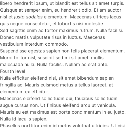
libero hendrerit ipsum, ut blandit est tellus sit amet turpis.
Quisque at semper enim, eu hendrerit odio. Etiam auctor
nisl et
justo sodales
elementum. Maecenas ultrices lacus
quis neque consectetur, et lobortis nisi molestie.
Sed sagittis enim ac tortor maximus rutrum. Nulla facilisi.
Donec mattis vulputate risus in luctus. Maecenas
vestibulum interdum commodo.
Suspendisse egestas sapien non felis placerat elementum.
Morbi tortor nisl, suscipit sed mi sit amet, mollis
malesuada nulla. Nulla facilisi. Nullam ac erat ante.
Fourth level
Nulla efficitur eleifend nisi, sit amet bibendum sapien
fringilla ac. Mauris euismod metus a tellus laoreet, at
elementum ex efficitur.
Maecenas eleifend sollicitudin dui, faucibus sollicitudin
augue cursus non. Ut finibus eleifend arcu ut vehicula.
Mauris eu est maximus est porta condimentum in eu justo.
Nulla id iaculis sapien.
Phasellus porttitor enim id metus volutpat ultricies. Ut nisi