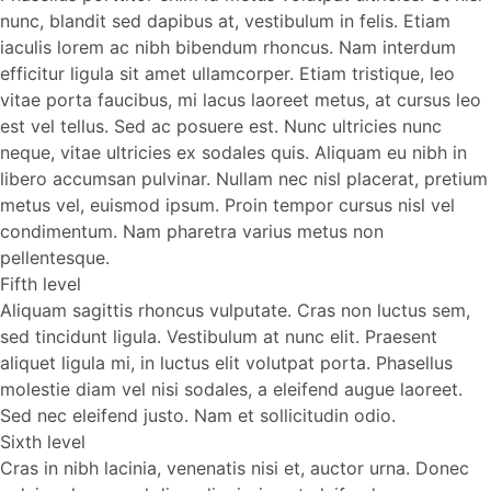
nunc, blandit sed dapibus at, vestibulum in felis. Etiam
iaculis lorem ac nibh bibendum rhoncus. Nam interdum
efficitur ligula sit amet ullamcorper. Etiam tristique, leo
vitae porta faucibus, mi lacus laoreet metus, at cursus leo
est vel tellus. Sed ac posuere est. Nunc ultricies nunc
neque, vitae ultricies ex sodales quis. Aliquam eu nibh in
libero accumsan pulvinar. Nullam nec nisl placerat, pretium
metus vel, euismod ipsum. Proin tempor cursus nisl vel
condimentum. Nam pharetra varius metus non
pellentesque.
Fifth level
Aliquam sagittis rhoncus vulputate. Cras non luctus sem,
sed tincidunt ligula. Vestibulum at nunc elit. Praesent
aliquet ligula mi, in luctus elit volutpat porta. Phasellus
molestie diam vel nisi sodales, a eleifend augue laoreet.
Sed nec eleifend justo. Nam et sollicitudin odio.
Sixth level
Cras in nibh lacinia, venenatis nisi et, auctor urna. Donec