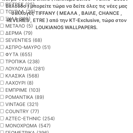
ΠΕΤΡΕΣ (25)
Βελούδο ) μπορείτε τώρα να δείτε όλες τις νέες μας
ΤΟΥΒΛΑ (29)
συλλογές TIFFANY ( ΜΕΑΛΑ , ΒΑΙΛΕ, CHANCE ,
ΞΥΛΑ (105)
REVERIES , ETRE ) από την KT-Exclusive, τώρα στον
ΜΕΤΑΛΟ (5)
LOUKIANOS WALLPAPERS.
ΔΕΡΜΑ (79)
SEVENTIES (68)
ΑΣΠΡΟ-ΜΑΥΡΟ (51)
ΦΥΤΑ (655)
ΤΡΟΠΙΚΑ (238)
ΛΟΥΛΟΥΔΙΑ (281)
ΚΛΑΣΙΚΑ (568)
ΛΑΧΟΥΡΙ (8)
ΕΜΠΡΙΜΕ (103)
ΡΟΜΑΝΤΙΚΑ (89)
VINTAGE (321)
COUNTRY (77)
AZTEC-ETHNIC (254)
ΜΟΝΟΧΡΩΜΑ (547)
ΓΕΩΜΕΤΡΙΚΑ (396)