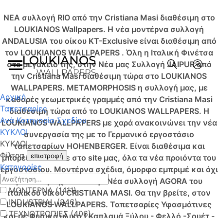
NEA συλλογή RIO από την Cristiana Masi διαθέσιμη στο
LOUKIANOS Wallpapers.
Η νέα μοντέρνα συλλογή
ANDALUSIA του οίκου KT-Exclusive είναι διαθέσιμη από
τον LOUKIANOS WALLPAPERS .
Όλη η Ιταλική Φινέτσα
στο μεγαλείο της, στην Νέα μας Συλλογή JAIPUR από
την Cristiana Masi διαθέσιμη τώρα στο LOUKIANOS
WALLPAPERS.
METAMORPHOSIS η συλλογή μας, με
Αρχική
καθαρές γεωμετρικές γραμμές από την Cristiana Masi
Ταπετσαρίες
διαθέσιμη τώρα από το LOUKIANOS WALLPAPERS.
Η
Ανά Κατηγορία Σχεδίου
LOUKIANOS WALLPAPERS με χαρά ανακοινώνει την νέα
ΚΥΚΛΟΙ
συνεργασία της με το Γερμανικό εργοστάσιο
ΚΥΚΛΟΙ
ταπετσαρίων HOHENBERGER. Είναι διαθέσιμα και
Φίλτρα
επιστροφή
μπορείτε να δείτε στο site μας, όλα τα νέα προιόντα του
Κατηγορίες
εργοστασίου.
Μοντέρνα σχέδια, όμορφα εμπριμέ και όχι
μόνο περιέχονται στην Νέα συλλογή AGORA του
ΜΟΝΤΕΡΝΑ (1411)
ιταλικού οίκου CRISTIANA MASI. Θα την βρείτε, στον
INDUSTRIAL (246)
LOUKIANOS WALLPAPERS.
Ταπετσαρίες Υφασμάτινες
ΤΕΧΝΟΤΡΟΠΙΕΣ (406)
και με Φυσικά υλικά ( Καπλαμά Ξύλου - Φελλό -Σουέτ -