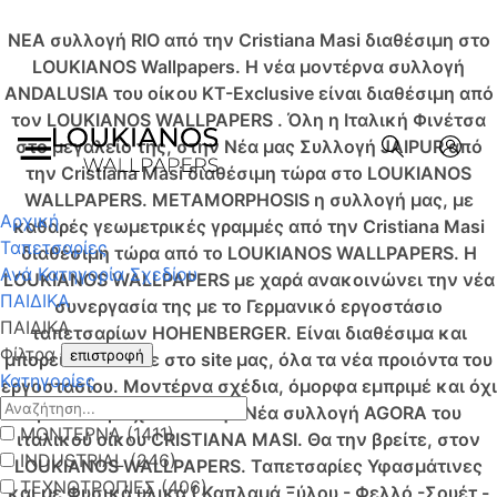
NEA συλλογή RIO από την Cristiana Masi διαθέσιμη στο
LOUKIANOS Wallpapers.
Η νέα μοντέρνα συλλογή
ANDALUSIA του οίκου KT-Exclusive είναι διαθέσιμη από
τον LOUKIANOS WALLPAPERS .
Όλη η Ιταλική Φινέτσα
στο μεγαλείο της, στην Νέα μας Συλλογή JAIPUR από
την Cristiana Masi διαθέσιμη τώρα στο LOUKIANOS
WALLPAPERS.
METAMORPHOSIS η συλλογή μας, με
Αρχική
καθαρές γεωμετρικές γραμμές από την Cristiana Masi
Ταπετσαρίες
διαθέσιμη τώρα από το LOUKIANOS WALLPAPERS.
Η
Ανά Κατηγορία Σχεδίου
LOUKIANOS WALLPAPERS με χαρά ανακοινώνει την νέα
ΠΑΙΔΙΚΑ
συνεργασία της με το Γερμανικό εργοστάσιο
ΠΑΙΔΙΚΑ
ταπετσαρίων HOHENBERGER. Είναι διαθέσιμα και
Φίλτρα
επιστροφή
μπορείτε να δείτε στο site μας, όλα τα νέα προιόντα του
Κατηγορίες
εργοστασίου.
Μοντέρνα σχέδια, όμορφα εμπριμέ και όχι
μόνο περιέχονται στην Νέα συλλογή AGORA του
ΜΟΝΤΕΡΝΑ (1411)
ιταλικού οίκου CRISTIANA MASI. Θα την βρείτε, στον
INDUSTRIAL (246)
LOUKIANOS WALLPAPERS.
Ταπετσαρίες Υφασμάτινες
ΤΕΧΝΟΤΡΟΠΙΕΣ (406)
και με Φυσικά υλικά ( Καπλαμά Ξύλου - Φελλό -Σουέτ -