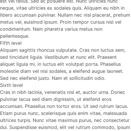
est vel tellus. Sed ac posuere est. Nunc ultricies nunc
neque, vitae ultricies ex sodales quis. Aliquam eu nibh in
libero accumsan pulvinar. Nullam nec nisl placerat, pretium
metus vel, euismod ipsum. Proin tempor cursus nisl vel
condimentum. Nam pharetra varius metus non
pellentesque.
Fifth level
Aliquam sagittis rhoncus vulputate. Cras non luctus sem,
sed tincidunt ligula. Vestibulum at nunc elit. Praesent
aliquet ligula mi, in luctus elit volutpat porta. Phasellus
molestie diam vel nisi sodales, a eleifend augue laoreet.
Sed nec eleifend justo. Nam et sollicitudin odio.
Sixth level
Cras in nibh lacinia, venenatis nisi et, auctor urna. Donec
pulvinar lacus sed diam dignissim, ut eleifend eros
accumsan. Phasellus non tortor eros. Ut sed rutrum lacus.
Etiam purus nunc, scelerisque quis enim vitae, malesuada
ultrices turpis. Nunc vitae maximus purus, nec consectetur
dui. Suspendisse euismod, elit vel rutrum commodo, ipsum