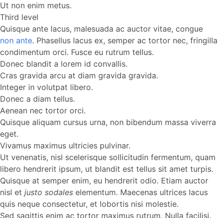
Ut non enim metus.
Third level
Quisque ante lacus, malesuada ac auctor vitae, congue
non ante
. Phasellus lacus ex, semper ac tortor nec, fringilla
condimentum orci. Fusce eu rutrum tellus.
Donec blandit a lorem id convallis.
Cras gravida arcu at diam gravida gravida.
Integer in volutpat libero.
Donec a diam tellus.
Aenean nec tortor orci.
Quisque aliquam cursus urna, non bibendum massa viverra
eget.
Vivamus maximus ultricies pulvinar.
Ut venenatis, nisl scelerisque sollicitudin fermentum, quam
libero hendrerit ipsum, ut blandit est tellus sit amet turpis.
Quisque at semper enim, eu hendrerit odio. Etiam auctor
nisl et
justo sodales
elementum. Maecenas ultrices lacus
quis neque consectetur, et lobortis nisi molestie.
Sed sagittis enim ac tortor maximus rutrum. Nulla facilisi.