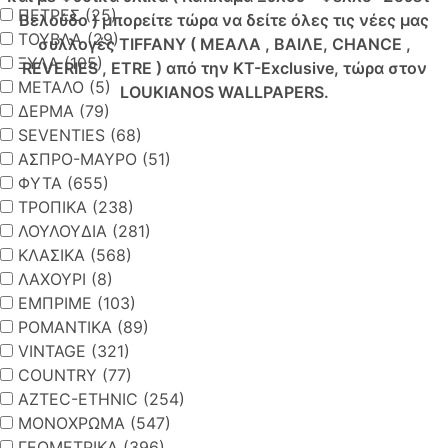
ΠΕΤΡΕΣ (25)
Βελούδο ) μπορείτε τώρα να δείτε όλες τις νέες μας
ΤΟΥΒΛΑ (29)
συλλογές TIFFANY ( ΜΕΑΛΑ , ΒΑΙΛΕ, CHANCE ,
ΞΥΛΑ (105)
REVERIES , ETRE ) από την KT-Exclusive, τώρα στον
ΜΕΤΑΛΟ (5)
LOUKIANOS WALLPAPERS.
ΔΕΡΜΑ (79)
SEVENTIES (68)
ΑΣΠΡΟ-ΜΑΥΡΟ (51)
ΦΥΤΑ (655)
ΤΡΟΠΙΚΑ (238)
ΛΟΥΛΟΥΔΙΑ (281)
ΚΛΑΣΙΚΑ (568)
ΛΑΧΟΥΡΙ (8)
ΕΜΠΡΙΜΕ (103)
ΡΟΜΑΝΤΙΚΑ (89)
VINTAGE (321)
COUNTRY (77)
AZTEC-ETHNIC (254)
ΜΟΝΟΧΡΩΜΑ (547)
ΓΕΩΜΕΤΡΙΚΑ (396)