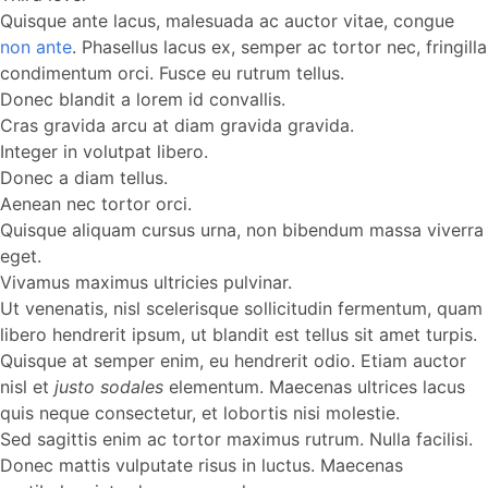
Quisque ante lacus, malesuada ac auctor vitae, congue
non ante
. Phasellus lacus ex, semper ac tortor nec, fringilla
condimentum orci. Fusce eu rutrum tellus.
Donec blandit a lorem id convallis.
Cras gravida arcu at diam gravida gravida.
Integer in volutpat libero.
Donec a diam tellus.
Aenean nec tortor orci.
Quisque aliquam cursus urna, non bibendum massa viverra
eget.
Vivamus maximus ultricies pulvinar.
Ut venenatis, nisl scelerisque sollicitudin fermentum, quam
libero hendrerit ipsum, ut blandit est tellus sit amet turpis.
Quisque at semper enim, eu hendrerit odio. Etiam auctor
nisl et
justo sodales
elementum. Maecenas ultrices lacus
quis neque consectetur, et lobortis nisi molestie.
Sed sagittis enim ac tortor maximus rutrum. Nulla facilisi.
Donec mattis vulputate risus in luctus. Maecenas