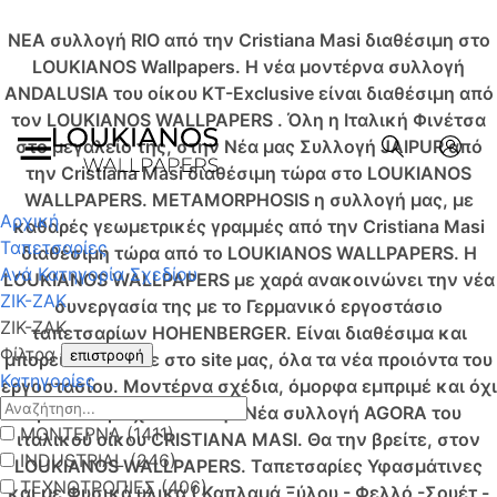
NEA συλλογή RIO από την Cristiana Masi διαθέσιμη στο
LOUKIANOS Wallpapers.
Η νέα μοντέρνα συλλογή
ANDALUSIA του οίκου KT-Exclusive είναι διαθέσιμη από
τον LOUKIANOS WALLPAPERS .
Όλη η Ιταλική Φινέτσα
στο μεγαλείο της, στην Νέα μας Συλλογή JAIPUR από
την Cristiana Masi διαθέσιμη τώρα στο LOUKIANOS
WALLPAPERS.
METAMORPHOSIS η συλλογή μας, με
Αρχική
καθαρές γεωμετρικές γραμμές από την Cristiana Masi
Ταπετσαρίες
διαθέσιμη τώρα από το LOUKIANOS WALLPAPERS.
Η
Ανά Κατηγορία Σχεδίου
LOUKIANOS WALLPAPERS με χαρά ανακοινώνει την νέα
ΖΙΚ-ΖΑΚ
συνεργασία της με το Γερμανικό εργοστάσιο
ΖΙΚ-ΖΑΚ
ταπετσαρίων HOHENBERGER. Είναι διαθέσιμα και
Φίλτρα
επιστροφή
μπορείτε να δείτε στο site μας, όλα τα νέα προιόντα του
Κατηγορίες
εργοστασίου.
Μοντέρνα σχέδια, όμορφα εμπριμέ και όχι
μόνο περιέχονται στην Νέα συλλογή AGORA του
ΜΟΝΤΕΡΝΑ (1411)
ιταλικού οίκου CRISTIANA MASI. Θα την βρείτε, στον
INDUSTRIAL (246)
LOUKIANOS WALLPAPERS.
Ταπετσαρίες Υφασμάτινες
ΤΕΧΝΟΤΡΟΠΙΕΣ (406)
και με Φυσικά υλικά ( Καπλαμά Ξύλου - Φελλό -Σουέτ -