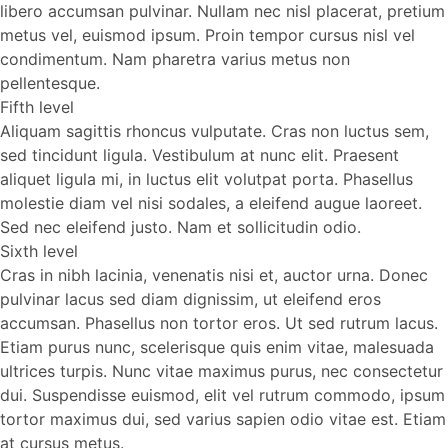
libero accumsan pulvinar. Nullam nec nisl placerat, pretium
metus vel, euismod ipsum. Proin tempor cursus nisl vel
condimentum. Nam pharetra varius metus non
pellentesque.
Fifth level
Aliquam sagittis rhoncus vulputate. Cras non luctus sem,
sed tincidunt ligula. Vestibulum at nunc elit. Praesent
aliquet ligula mi, in luctus elit volutpat porta. Phasellus
molestie diam vel nisi sodales, a eleifend augue laoreet.
Sed nec eleifend justo. Nam et sollicitudin odio.
Sixth level
Cras in nibh lacinia, venenatis nisi et, auctor urna. Donec
pulvinar lacus sed diam dignissim, ut eleifend eros
accumsan. Phasellus non tortor eros. Ut sed rutrum lacus.
Etiam purus nunc, scelerisque quis enim vitae, malesuada
ultrices turpis. Nunc vitae maximus purus, nec consectetur
dui. Suspendisse euismod, elit vel rutrum commodo, ipsum
tortor maximus dui, sed varius sapien odio vitae est. Etiam
at cursus metus.