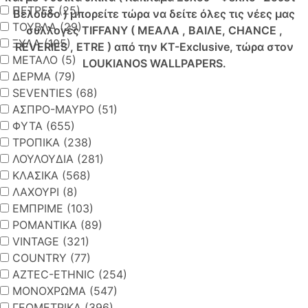
ΠΕΤΡΕΣ (25)
Βελούδο ) μπορείτε τώρα να δείτε όλες τις νέες μας
ΤΟΥΒΛΑ (29)
συλλογές TIFFANY ( ΜΕΑΛΑ , ΒΑΙΛΕ, CHANCE ,
ΞΥΛΑ (105)
REVERIES , ETRE ) από την KT-Exclusive, τώρα στον
ΜΕΤΑΛΟ (5)
LOUKIANOS WALLPAPERS.
ΔΕΡΜΑ (79)
SEVENTIES (68)
ΑΣΠΡΟ-ΜΑΥΡΟ (51)
ΦΥΤΑ (655)
ΤΡΟΠΙΚΑ (238)
ΛΟΥΛΟΥΔΙΑ (281)
ΚΛΑΣΙΚΑ (568)
ΛΑΧΟΥΡΙ (8)
ΕΜΠΡΙΜΕ (103)
ΡΟΜΑΝΤΙΚΑ (89)
VINTAGE (321)
COUNTRY (77)
AZTEC-ETHNIC (254)
ΜΟΝΟΧΡΩΜΑ (547)
ΓΕΩΜΕΤΡΙΚΑ (396)